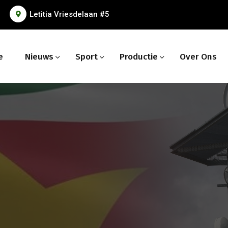
Letitia Vriesdelaan #5
e
Nieuws
Sport
Productie
Over Ons