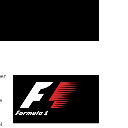
oen
e
t
l