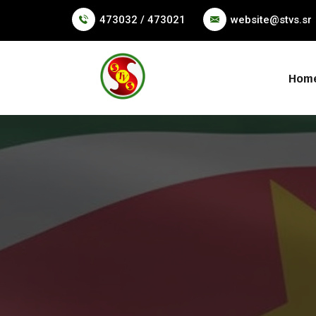
473032 / 473021
website@stvs.sr
Hom