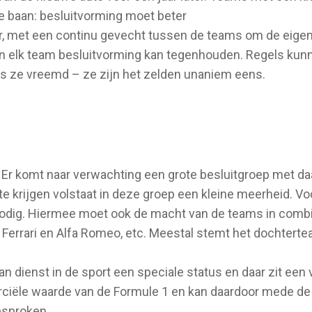
de baan: besluitvorming moet beter
 met een continu gevecht tussen de teams om de eigen b
en elk team besluitvorming kan tegenhouden. Regels kunn
 is ze vreemd – ze zijn het zelden unaniem eens.
. Er komt naar verwachting een grote besluitgroep met d
e krijgen volstaat in deze groep een kleine meerheid. Voo
odig. Hiermee moet ook de macht van de teams in combi
o, Ferrari en Alfa Romeo, etc. Meestal stemt het dochte
van dienst in de sport een speciale status en daar zit een
ciële waarde van de Formule 1 en kan daardoor mede de k
esproken.