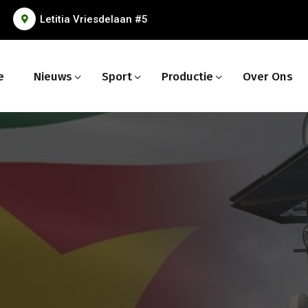
Letitia Vriesdelaan #5
e
Nieuws
Sport
Productie
Over Ons