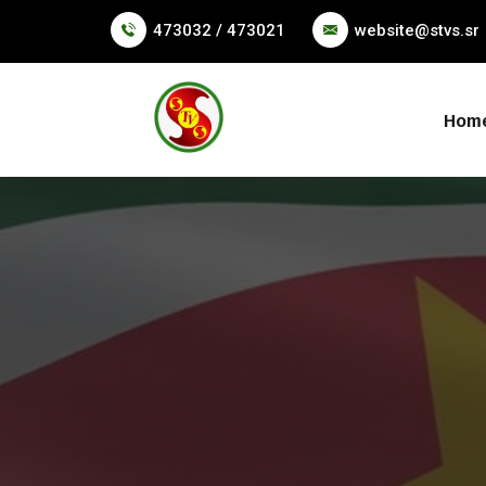
473032 / 473021
website@stvs.sr
Hom