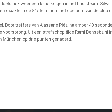
duels ook weer een kans krijgen in het basisteam. Silva
w en maakte in de 81ste minuut het doelpunt van de club ui
uel. Door treffers van Alassane Pléa, na amper 40 secon
 voorsprong. Uit een strafschop tilde Rami Bensebaini in
rn München op drie punten genaderd.