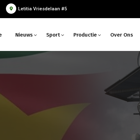
Letitia Vriesdelaan #5
e
Nieuws
Sport
Productie
Over Ons