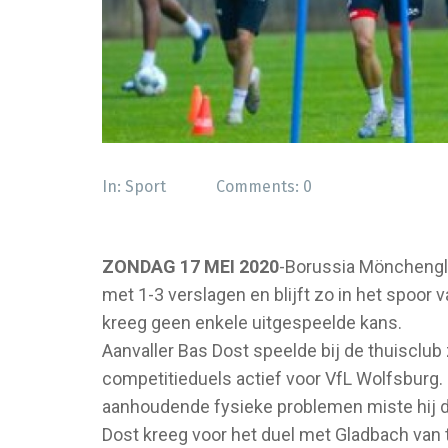
In:
Sport
Comments:
0
ZONDAG 17 MEI 2020
-Borussia Mönchengla
met 1-3 verslagen en blijft zo in het spoor
kreeg geen enkele uitgespeelde kans.
Aanvaller Bas Dost speelde bij de thuisclub 
competitieduels actief voor VfL Wolfsburg. B
aanhoudende fysieke problemen miste hij di
Dost kreeg voor het duel met Gladbach van t