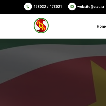
473032 / 473021
website@stvs.sr
Hom