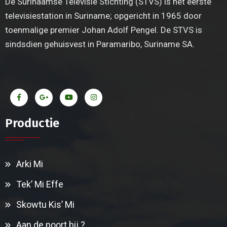
De Surinaamse Televisie Stichting (STVS) is het eerste
televisiestation in Suriname; opgericht in 1965 door
toenmalige premier Johan Adolf Pengel. De STVS is
sindsdien gehuisvest in Paramaribo, Suriname SA.
Productie
Arki Mi
Tek’ Mi Effe
Skowtu Kis’ Mi
Aan de poort bij ?