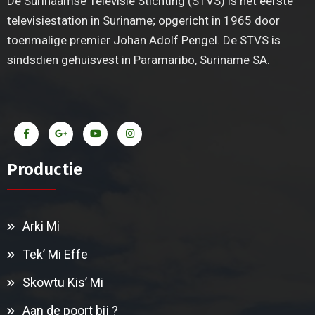
De Surinaamse Televisie Stichting (STVS) is het eerste
televisiestation in Suriname; opgericht in 1965 door
toenmalige premier Johan Adolf Pengel. De STVS is
sindsdien gehuisvest in Paramaribo, Suriname SA.
Productie
Arki Mi
Tek’ Mi Effe
Skowtu Kis’ Mi
Aan de poort bij ?