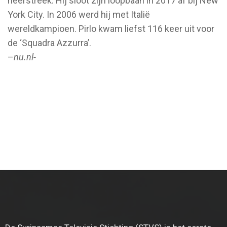
neerstreek. Hij sloot zijn loopbaan in 2017 af bij New
York City. In 2006 werd hij met Italië
wereldkampioen. Pirlo kwam liefst 116 keer uit voor
de ‘Squadra Azzurra’.
–
nu.nl-