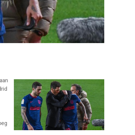
raan
drid
oeg