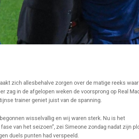
akt zich allesbehalve zorgen over de matige reeks waa
loper zag in de afgelopen weken de voorsprong op Real Ma
nse trainer geniet juist van de spanning.
begonnen wisselvallig en wij waren sterk. Nu is het
fase van het seizoen”, zei Simeone zondag nadat zijn pl
negen duels punten had verspeeld.