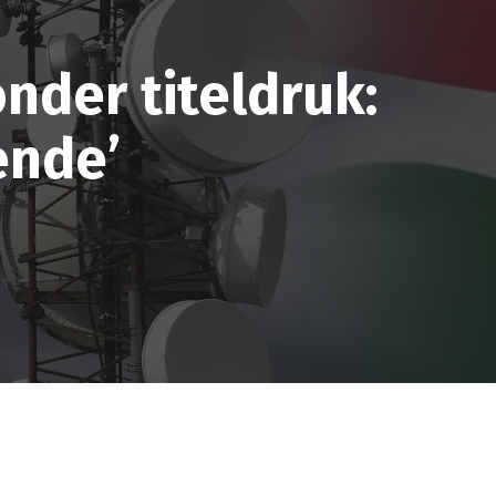
onder titeldruk:
ende’