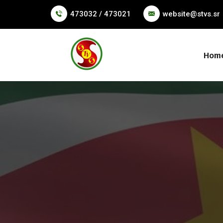
473032 / 473021
website@stvs.sr
Hom