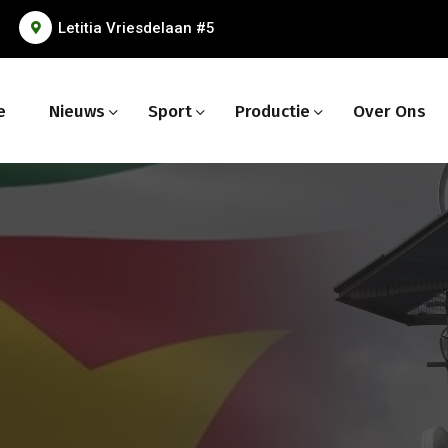
Letitia Vriesdelaan #5
e
Nieuws
Sport
Productie
Over Ons