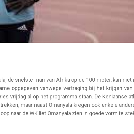
la, de snelste man van Afrika op de 100 meter, kan n
name opgegeven vanwege vertraging bij het krijgen van
ies vrijdag al op het programma staan. De Keniaanse a
trekken, maar naast Omanyala kregen ook enkele andere a
nloop naar de WK liet Omanyala zien in goede vorm te st