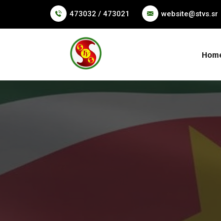
473032 / 473021
website@stvs.sr
Hom