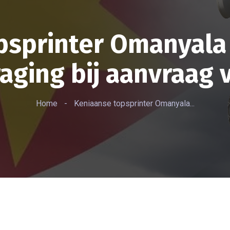
psprinter Omanyala
raging bij aanvraag 
Home
-
Keniaanse topsprinter Omanyala...