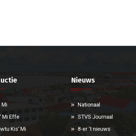
uctie
Nieuws
i Mi
Nationaal
’ Mi Effe
STVS Journaal
wtu Kis’ Mi
8-er ‘t nieuws