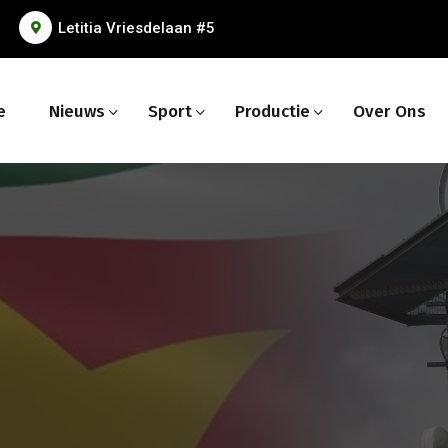
Letitia Vriesdelaan #5
e
Nieuws
Sport
Productie
Over Ons