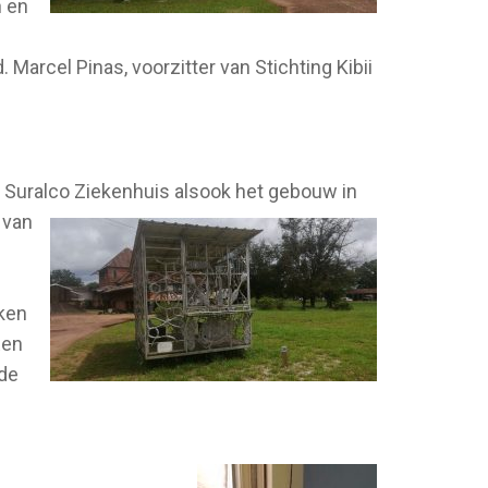
n en
Marcel Pinas, voorzitter van Stichting Kibii
e Suralco Ziekenhuis alsook het gebouw in
 van
e
rken
Een
 de