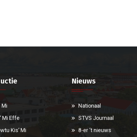
uctie
Nieuws
i Mi
Nationaal
’ Mi Effe
STVS Journaal
wtu Kis’ Mi
8-er ‘t nieuws