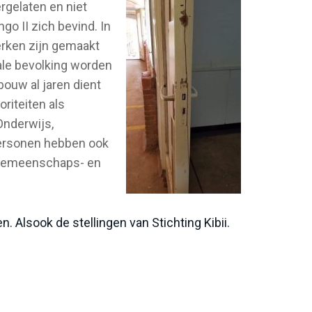
rgelaten en niet
o II zich bevind. In
erken zijn gemaakt
ale bevolking worden
bouw al jaren dient
riteiten als
Onderwijs,
personen hebben ook
 gemeenschaps- en
. Alsook de stellingen van Stichting Kibii.