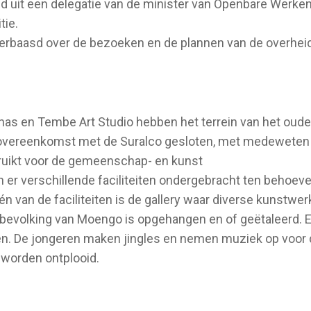
d uit een delegatie van de minister van Openbare Werke
tie.
verbaasd over de bezoeken en de plannen van de overheid. 
Pinas en Tembe Art Studio hebben het terrein van het oud
n overeenkomst met de Suralco gesloten, met medeweten
ruikt voor de gemeenschap- en kunst
jn er verschillende faciliteiten ondergebracht ten behoev
 van de faciliteiten is de gallery waar diverse kunstwe
e bevolking van Moengo is opgehangen en of geëtaleerd. 
en. De jongeren maken jingles en nemen muziek op voor
n worden ontplooid.