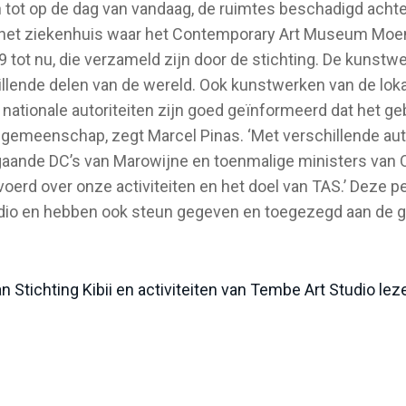
jn tot op de dag van vandaag, de ruimtes beschadigd achte
 het ziekenhuis waar het Contemporary Art Museum Moeng
ot nu, die verzameld zijn door de stichting. De kunstw
llende delen van de wereld. Ook kunstwerken van de lok
nationale autoriteiten zijn goed geïnformeerd dat het ge
 gemeenschap, zegt Marcel Pinas. ‘Met verschillende auto
gaande DC’s van Marowijne en toenmalige ministers van 
oerd over onze activiteiten en het doel van TAS.’ Deze 
udio en hebben ook steun gegeven en toegezegd aan de
 Stichting Kibii en activiteiten van Tembe Art Studio lezen