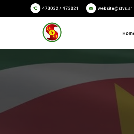
473032 / 473021
website@stvs.sr
Hom