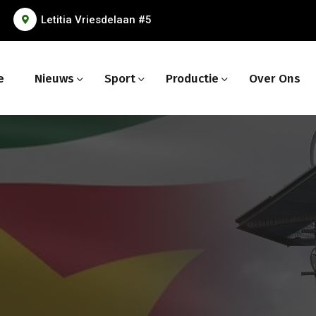
Letitia Vriesdelaan #5
e
Nieuws
Sport
Productie
Over Ons